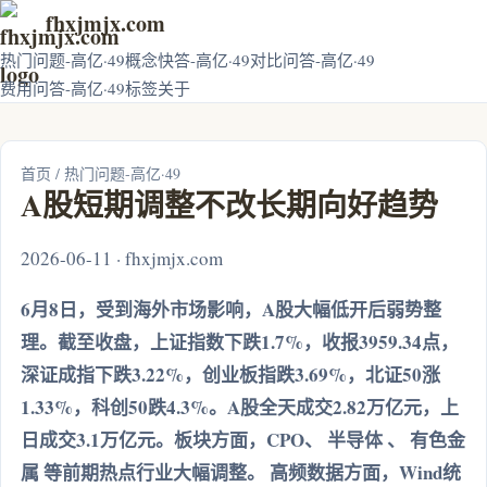
fhxjmjx.com
热门问题-高亿·49
概念快答-高亿·49
对比问答-高亿·49
费用问答-高亿·49
标签
关于
首页
/
热门问题-高亿·49
A股短期调整不改长期向好趋势
2026-06-11 · fhxjmjx.com
6月8日，受到海外市场影响，A股大幅低开后弱势整
理。截至收盘，上证指数下跌1.7%，收报3959.34点，
深证成指下跌3.22%，创业板指跌3.69%，北证50涨
1.33%，科创50跌4.3%。A股全天成交2.82万亿元，上
日成交3.1万亿元。板块方面，CPO、 半导体 、 有色金
属 等前期热点行业大幅调整。 高频数据方面，Wind统