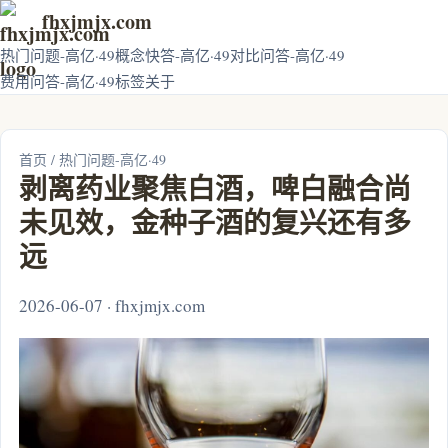
fhxjmjx.com
热门问题-高亿·49
概念快答-高亿·49
对比问答-高亿·49
费用问答-高亿·49
标签
关于
首页
/
热门问题-高亿·49
剥离药业聚焦白酒，啤白融合尚
未见效，金种子酒的复兴还有多
远
2026-06-07 · fhxjmjx.com